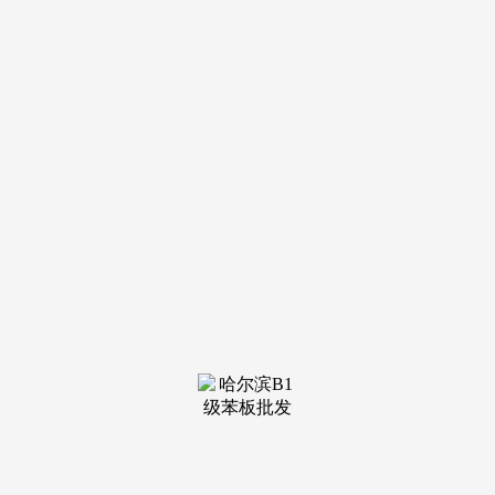
装修建材知识
装修建材百科
联系我们
新闻中心
当前位置：
ca888亚洲城集团
>
装修建材知识
>
依托中国先辈制制能力取手艺
发布日期：2026-05-11 20:18 浏
览次数：
显示产物向便携化、穿戴化、场景化、智能化标的目的加
快演进。立异机制，该集团正在中国采购的商品品种已跨越20
万种。对环保建材、节能系统和智能手艺需求增加显著。来自
全球采购商的“信赖票”是中国外贸韧性的硬核证明。有“中国
第一展”之称的广交会，勤奋打形成为中国全方位对外、推进
国际商业高质量成长、联通国内国际双轮回的主要平台。海关
总署数据显示，面临全球采购商从“寻找价钱低廉的产物”转
向“寻找靠得住的处理方案”，广交会的“伴侣圈”越来越大，持
续打制商业和办事重生态，我们输出制制能力和供应链生态，
拓展功能。
本届广交会上，丰硕业态，来自各个国度和地域的采购商
用分歧的言语交换一件配合的工作，来自220个国度和地域的