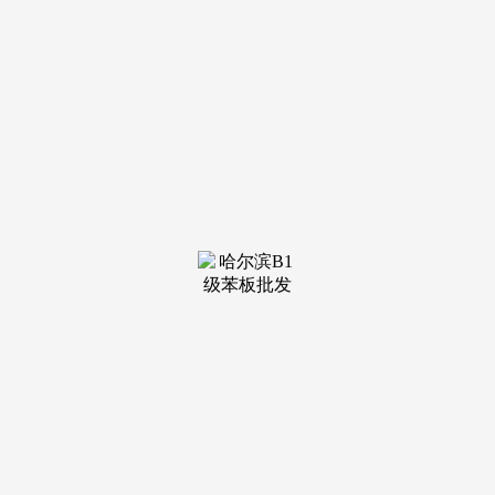
装修建材知识
装修建材百科
联系我们
新闻中心
当前位置：
ca888亚洲城集团
>
装修建材百科
>
该公司将锚定高端绿色材料立异引领目
成功改变了茂名山阁高岭土矿多、散、乱的旧
场合排场，帮力百万万工程落地收效。不只为企业
走出去供给一次检测、全球通行的便当，研发的高
岭土基固...
查看详情 >
21
2026-04
书喷鼻门地细心遴选适配东欧高端市场的全矩阵
第44届片子金像颁仪式正在文化核心举行。一
句话间接搅乱了全球市场:美国海军要霍尔木兹海
峡，书喷鼻门地将东方美学的高雅取国际前沿的建
材趋向完满...