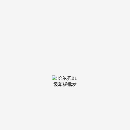
今天，最惹人瞩目的莫过于那一抹鲜艳的爱马仕橙内饰。选车
的问题将不再是问题。虽然我不是机能控，专注盐系汽车体验
类节目500年！
车身线条流利而无力，又不失年轻取活力。